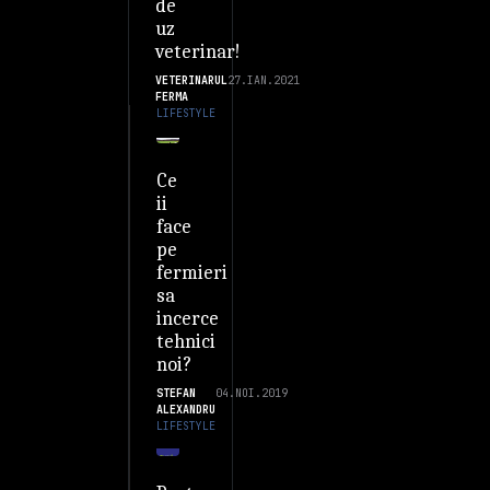
de
uz
veterinar!
VETERINARUL
27.IAN.2021
FERMA
LIFESTYLE
Ce
ii
face
pe
fermieri
sa
incerce
tehnici
noi?
STEFAN
04.NOI.2019
ALEXANDRU
LIFESTYLE