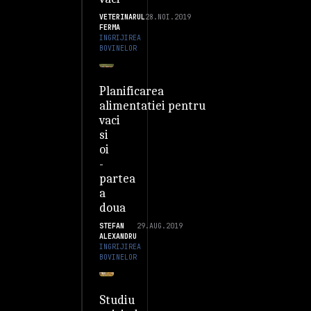
VETERINARUL
28.NOI.2019
FERMA
INGRIJIREA
BOVINELOR
Planificarea
alimentatiei pentru
vaci
si
oi
-
partea
a
doua
STEFAN
29.AUG.2019
ALEXANDRU
INGRIJIREA
BOVINELOR
Studiu