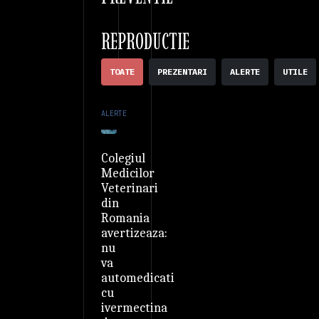
REPRODUCTIE
TOATE
PREZENTARI
ALERTE
UTILE
ALERTE
Colegiul
Medicilor
Veterinari
din
Romania
avertizeaza:
nu
va
automedicati
cu
ivermectina