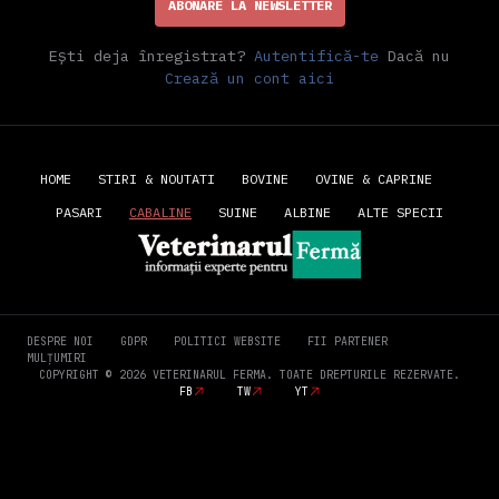
ABONARE LA NEWSLETTER
Ești deja înregistrat?
Autentifică-te
Dacă nu
Crează un cont aici
HOME
STIRI & NOUTATI
BOVINE
OVINE & CAPRINE
PASARI
CABALINE
SUINE
ALBINE
ALTE SPECII
DESPRE NOI
GDPR
POLITICI WEBSITE
FII PARTENER
MULȚUMIRI
COPYRIGHT © 2026 VETERINARUL FERMA. TOATE DREPTURILE REZERVATE.
FB
TW
YT