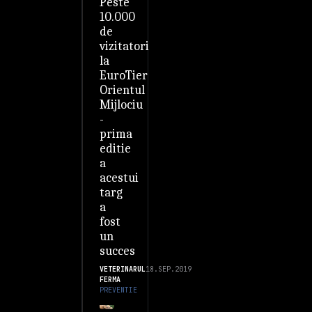
Peste
10.000
de
vizitatori
la
EuroTier
Orientul
Mijlociu
-
prima
editie
a
acestui
targ
a
fost
un
succes
VETERINARUL
18.SEP.2019
FERMA
PREVENTIE