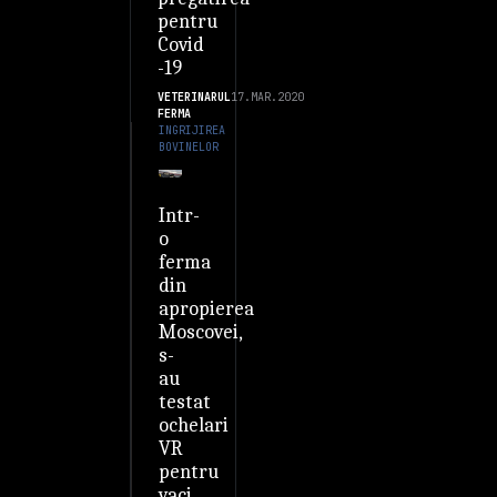
pentru
Covid
-19
VETERINARUL
17.MAR.2020
FERMA
INGRIJIREA
BOVINELOR
Intr-
o
ferma
din
apropierea
Moscovei,
s-
au
testat
ochelari
VR
pentru
vaci