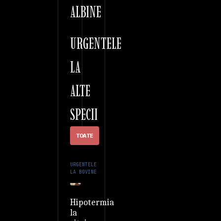
ALBINE
URGENTELE
LA
ALTE
SPECII
TOATE
URGENTELE
LA BOVINE
Hipotermia
la