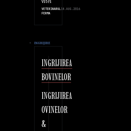
vitei
VETERINARUL
18.AUG.2016
FERMA
INGRIJIRE
INGRIJIREA
BOVINELOR
INGRIJIREA
OVINELOR
&