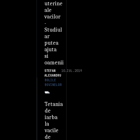
uterine
ale
vacilor
-
Studiul
ar
putea
ajuta
si
oamenii
STEFAN
10.IUL.2019
ALEXANDRU
BOLILE
BOVINELOR
Tetania
de
iarba
la
vacile
de