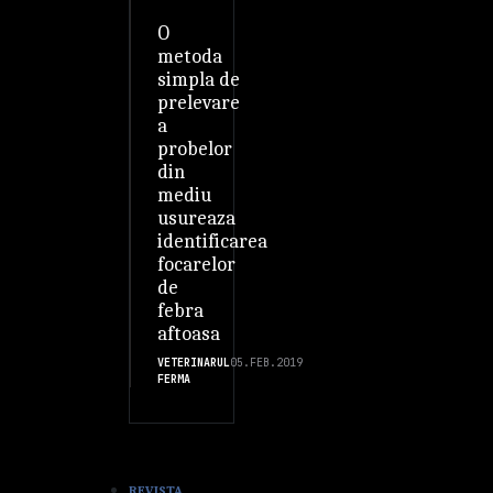
O
metoda
simpla de
prelevare
a
probelor
din
mediu
usureaza
identificarea
focarelor
de
febra
aftoasa
VETERINARUL
05.FEB.2019
FERMA
REVISTA