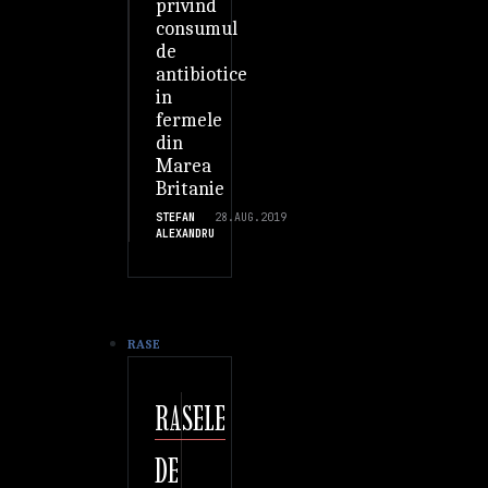
privind
consumul
de
antibiotice
in
fermele
din
Marea
Britanie
STEFAN
28.AUG.2019
ALEXANDRU
RASE
RASELE
DE