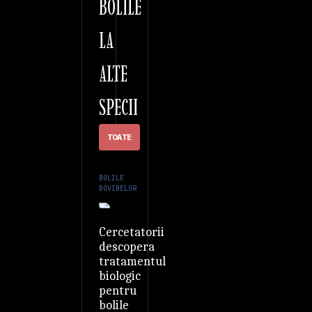
BOLILE
LA
ALTE
SPECII
TOATE
BOLILE
BOVINELOR
Cercetatorii
descopera
tratamentul
biologic
pentru
bolile