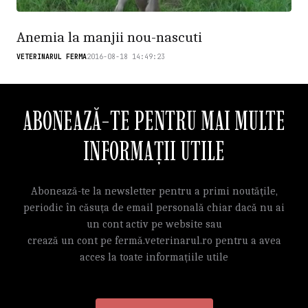
Anemia la manjii nou-nascuti
VETERINARUL FERMA
2016-08-18 14:49:23
ABONEAZĂ-TE PENTRU MAI MULTE
INFORMAȚII UTILE
Abonează-te la newsletter pentru a primi noutățile,
periodic în căsuța de email personală chiar dacă nu ai
un cont activ pe website sau
crează un cont pe fermă.veterinarul.ro pentru a avea
acces la toate informațiile utile