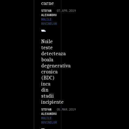
carne
STEFAN
07.APR.2019
ALEXANDRU
BOLILE
BOVINELOR
Noile
teste
detecteaza
boala
degenerativa
cronica
(BDC)
inca
din
stadii
incipiente
STEFAN
05.MAR.2019
ALEXANDRU
BOLILE
BOVINELOR