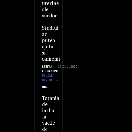
uterine
ale
vacilor
-
Studiul
ar
putea
ajuta
si
oamenii
STEFAN
10.IUL.2019
ALEXANDRU
BOLILE
BOVINELOR
Tetania
de
iarba
la
vacile
de