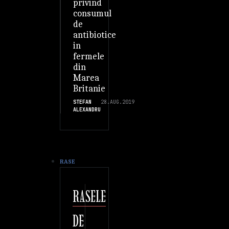
privind
consumul
de
antibiotice
in
fermele
din
Marea
Britanie
STEFAN
28.AUG.2019
ALEXANDRU
RASE
RASELE
DE