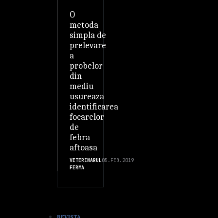
O
metoda
simpla de
prelevare
a
probelor
din
mediu
usureaza
identificarea
focarelor
de
febra
aftoasa
VETERINARUL
05.FEB.2019
FERMA
REVISTA