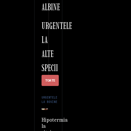
ALBINE
URGENTELE
LA
ALTE
SPECII
TOATE
URGENTELE
LA BOVINE
Hipotermia
la