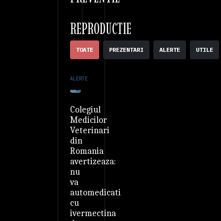
REPRODUCTIE
TOATE
PREZENTARI
ALERTE
UTILE
ALERTE
Colegiul
Medicilor
Veterinari
din
Romania
avertizeaza:
nu
va
automedicati
cu
ivermectina