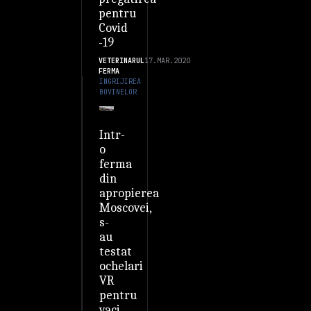
pentru
Covid
-19
VETERINARUL
17.MAR.2020
FERMA
INGRIJIREA
BOVINELOR
Intr-
o
ferma
din
apropierea
Moscovei,
s-
au
testat
ochelari
VR
pentru
vaci