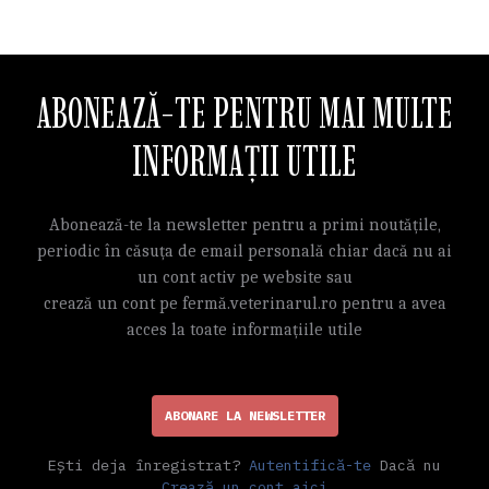
ABONEAZĂ-TE PENTRU MAI MULTE
INFORMAȚII UTILE
Abonează-te la newsletter pentru a primi noutățile,
periodic în căsuța de email personală chiar dacă nu ai
un cont activ pe website sau
crează un cont pe fermă.veterinarul.ro pentru a avea
acces la toate informațiile utile
ABONARE LA NEWSLETTER
Ești deja înregistrat?
Autentifică-te
Dacă nu
Crează un cont aici