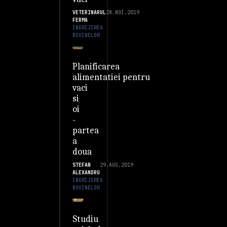
VETERINARUL
28.NOI.2019
FERMA
INGRIJIREA
BOVINELOR
Planificarea
alimentatiei pentru
vaci
si
oi
-
partea
a
doua
STEFAN
29.AUG.2019
ALEXANDRU
INGRIJIREA
BOVINELOR
Studiu