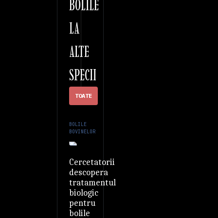
BOLILE
LA
ALTE
SPECII
TOATE
BOLILE
BOVINELOR
Cercetatorii
descopera
tratamentul
biologic
pentru
bolile