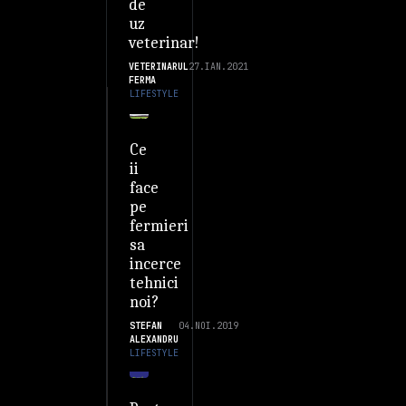
de
uz
veterinar!
VETERINARUL
27.IAN.2021
FERMA
LIFESTYLE
Ce
ii
face
pe
fermieri
sa
incerce
tehnici
noi?
STEFAN
04.NOI.2019
ALEXANDRU
LIFESTYLE