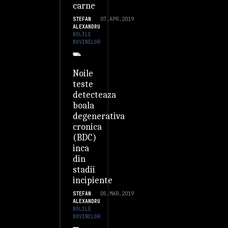
carne
STEFAN
07.APR.2019
ALEXANDRU
BOLILE
BOVINELOR
Noile
teste
detecteaza
boala
degenerativa
cronica
(BDC)
inca
din
stadii
incipiente
STEFAN
05.MAR.2019
ALEXANDRU
BOLILE
BOVINELOR