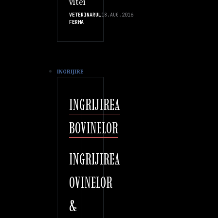
vitei
VETERINARUL
18.AUG.2016
FERMA
INGRIJIRE
INGRIJIREA
BOVINELOR
INGRIJIREA
OVINELOR
&