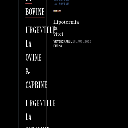
LA BOVINE
BOVINE
Hipotermia
URGENTELE
la
vitei
LA
VETERINARUL
18.AUG.2016
FERMA
OVINE
&
CAPRINE
URGENTELE
LA