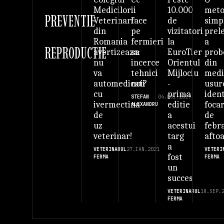
ii
10.000
met
Medicilor
PREVENTIE
face
de
simp
Veterinari
pe
vizitatori
prel
din
fermieri
la
a
Romania
REPRODUCTIE
sa
EuroTier
prob
avertizeaza:
incerce
Orientul
din
nu
tehnici
Mijlociu
med
va
noi?
-
usur
automedicati
prima
ident
cu
STEFAN
04.NOI.2019
editie
foca
ivermectina
ALEXANDRU
a
de
de
acestui
febr
uz
targ
afto
veterinar!
a
VETERI
VETERINARUL
27.IAN.2021
fost
FERMA
FERMA
un
succes
VETERINARUL
18.SEP.
FERMA