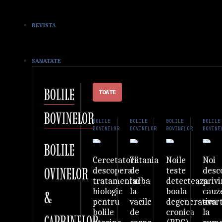
REVISTA
SANATATE
BOLILE
TOATE
BOVINELOR
BOLILE
BOLILE
BOLILE
BOLILE
BOVINELOR
BOVINELOR
BOVINELOR
BOVINE
BOLILE
Tetania
Noile
Noi
Cercetatorii
OVINELOR
de
teste
desc
descopera
iarba
detecteaza
priv
tratamentul
la
boala
cauz
biologic
&
vacile
degenerativa
avor
pentru
de
cronica
la
bolile
CAPRINELOR