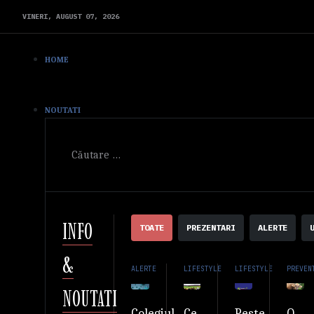
VINERI,
AUGUST
07,
2026
HOME
NOUTATI
Cautare
INFO
TOATE
PREZENTARI
ALERTE
&
ALERTE
LIFESTYLE
LIFESTYLE
PREVEN
NOUTATI
Ce
Peste
O
Colegiul