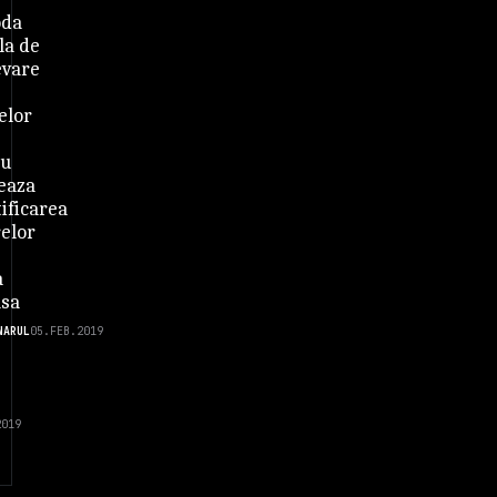
oda
la de
evare
elor
iu
eaza
ificarea
relor
a
asa
NARUL
05.FEB.2019
2019