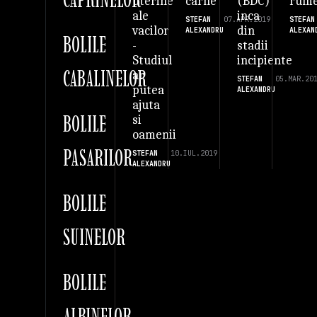
carne
(BDC)
rume
uterine
inca
ale
STEFAN
07.APR.2019
STEFAN
din
vacilor
ALEXANDRU
ALEXAN
BOLILE
stadii
-
incipiente
Studiul
CABALINELOR
ar
STEFAN
05.MAR.20
putea
ALEXANDRU
ajuta
BOLILE
si
oamenii
PASARILOR
STEFAN
10.IUL.2019
ALEXANDRU
BOLILE
SUINELOR
BOLILE
ALBINELOR