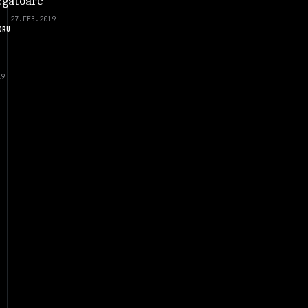
gatoare
27.FEB.2019
DRU
19