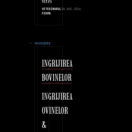
vitei
VETERINARUL
18.AUG.2016
FERMA
INGRIJIRE
INGRIJIREA
BOVINELOR
INGRIJIREA
OVINELOR
&