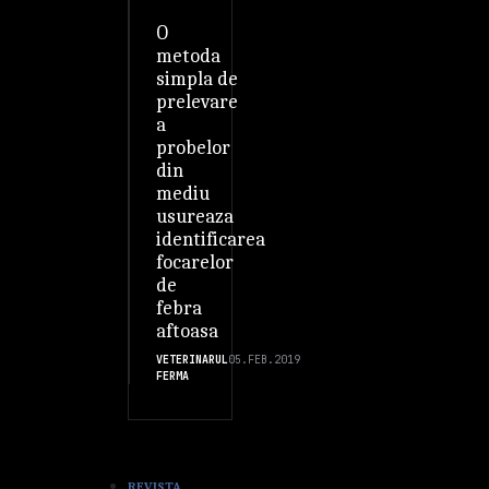
O
metoda
simpla de
prelevare
a
probelor
din
mediu
usureaza
identificarea
focarelor
de
febra
aftoasa
VETERINARUL
05.FEB.2019
FERMA
REVISTA