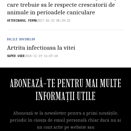
care trebuie sa le respecte crescatorii de
animale in perioadele caniculare
VETERINARUL FERMA
2017-06-22 08:29:22
BOLILE BOVINELOR
Artrita infectioasa la vitei
SUPER USER
2018-11-19 14:07:48
ABONEAZĂ-TE PENTRU MAI MULTE
INFORMAȚII UTILE
Abonează-te la newsletter pentru a primi noutățile,
periodic în căsuța de email personală chiar dacă nu ai
un cont activ pe website sau