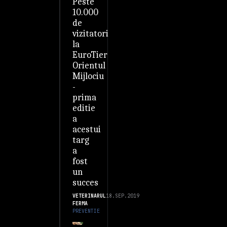
Peste
10.000
de
vizitatori
la
EuroTier
Orientul
Mijlociu
-
prima
editie
a
acestui
targ
a
fost
un
succes
VETERINARUL
18.SEP.2019
FERMA
PREVENTIE