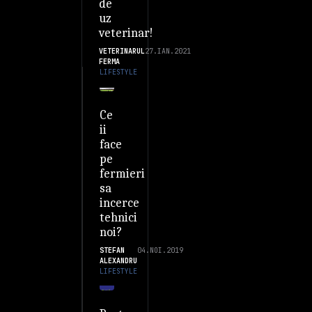
de
uz
veterinar!
VETERINARUL
27.IAN.2021
FERMA
LIFESTYLE
Ce
ii
face
pe
fermieri
sa
incerce
tehnici
noi?
STEFAN
04.NOI.2019
ALEXANDRU
LIFESTYLE