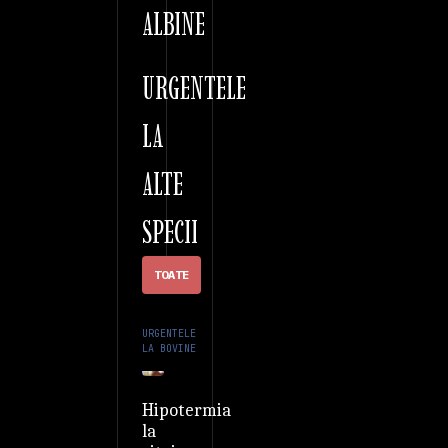
ALBINE
URGENTELE
LA
ALTE
SPECII
TOATE
URGENTELE
LA BOVINE
Hipotermia
la