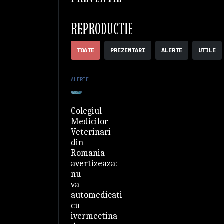
REPRODUCTIE
TOATE
PREZENTARI
ALERTE
UTILE
ALERTE
Colegiul
Medicilor
Veterinari
din
Romania
avertizeaza:
nu
va
automedicati
cu
ivermectina