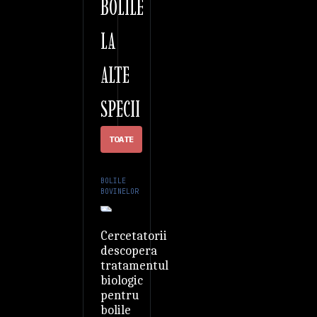
BOLILE
LA
ALTE
SPECII
TOATE
BOLILE
BOVINELOR
Cercetatorii
descopera
tratamentul
biologic
pentru
bolile