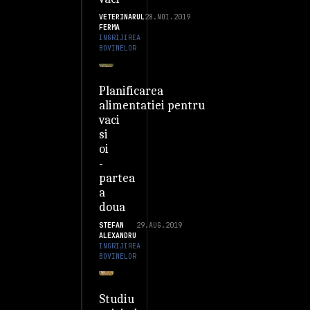
VETERINARUL
28.NOI.2019
FERMA
INGRIJIREA
BOVINELOR
Planificarea
alimentatiei pentru
vaci
si
oi
-
partea
a
doua
STEFAN
29.AUG.2019
ALEXANDRU
INGRIJIREA
BOVINELOR
Studiu