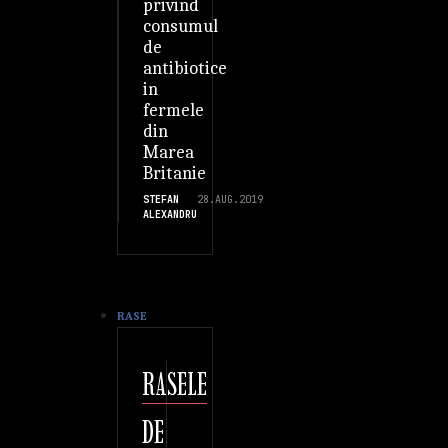
privind
consumul
de
antibiotice
in
fermele
din
Marea
Britanie
STEFAN
28.AUG.2019
ALEXANDRU
RASE
RASELE
DE