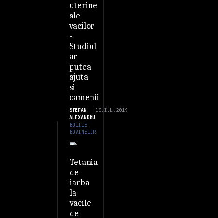
uterine
ale
vacilor
-
Studiul
ar
putea
ajuta
si
oamenii
STEFAN
10.IUL.2019
ALEXANDRU
BOLILE
BOVINELOR
Tetania
de
iarba
la
vacile
de