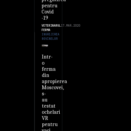
pentru
Covid
-19
VETERINARUL
17.MAR.2020
FERMA
INGRIJIREA
BOVINELOR
Intr-
o
ferma
din
apropierea
Moscovei,
s-
au
testat
ochelari
VR
pentru
vaci