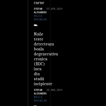
carne
STEFAN
07.APR.2019
ALEXANDRU
BOLILE
BOVINELOR
Noile
teste
detecteaza
boala
degenerativa
cronica
(BDC)
inca
din
stadii
incipiente
STEFAN
05.MAR.2019
ALEXANDRU
BOLILE
BOVINELOR