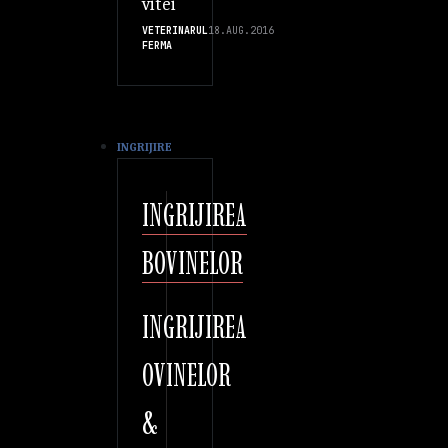
vitei
VETERINARUL
18.AUG.2016
FERMA
INGRIJIRE
INGRIJIREA
BOVINELOR
INGRIJIREA
OVINELOR
&