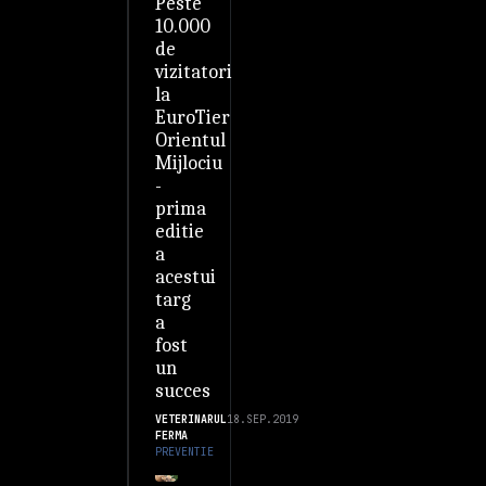
Peste
10.000
de
vizitatori
la
EuroTier
Orientul
Mijlociu
-
prima
editie
a
acestui
targ
a
fost
un
succes
VETERINARUL
18.SEP.2019
FERMA
PREVENTIE