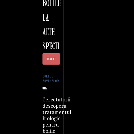
BOLILE
LA
ALTE
SPECII
TOATE
BOLILE
BOVINELOR
Cercetatorii
descopera
tratamentul
biologic
pentru
bolile