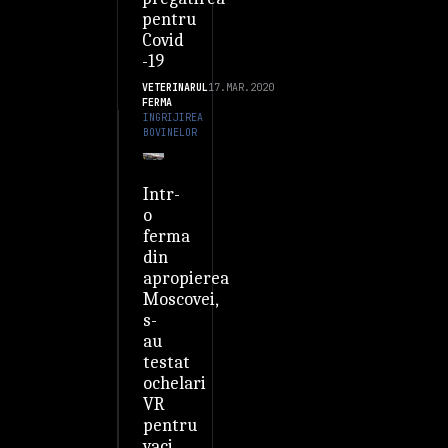
pentru
Covid
-19
VETERINARUL
17.MAR.2020
FERMA
INGRIJIREA
BOVINELOR
Intr-
o
ferma
din
apropierea
Moscovei,
s-
au
testat
ochelari
VR
pentru
vaci