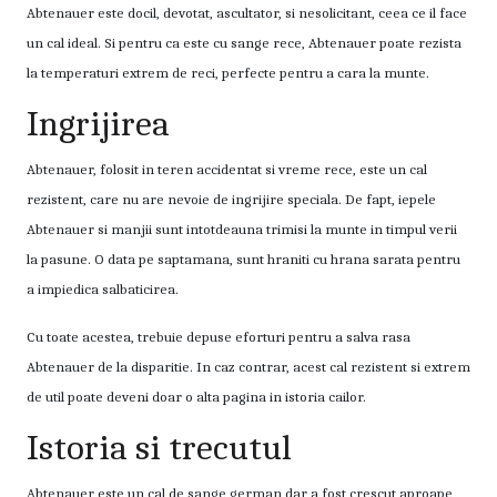
Abtenauer este docil, devotat, ascultator, si nesolicitant, ceea ce il face
un cal ideal. Si pentru ca este cu sange rece, Abtenauer poate rezista
la temperaturi extrem de reci, perfecte pentru a cara la munte.
Ingrijirea
Abtenauer, folosit in teren accidentat si vreme rece, este un cal
rezistent, care nu are nevoie de ingrijire speciala. De fapt, iepele
Abtenauer si manjii sunt intotdeauna trimisi la munte in timpul verii
la pasune. O data pe saptamana, sunt hraniti cu hrana sarata pentru
a impiedica salbaticirea.
Cu toate acestea, trebuie depuse eforturi pentru a salva rasa
Abtenauer de la disparitie. In caz contrar, acest cal rezistent si extrem
de util poate deveni doar o alta pagina in istoria cailor.
Istoria si trecutul
Abtenauer este un cal de sange german dar a fost crescut aproape