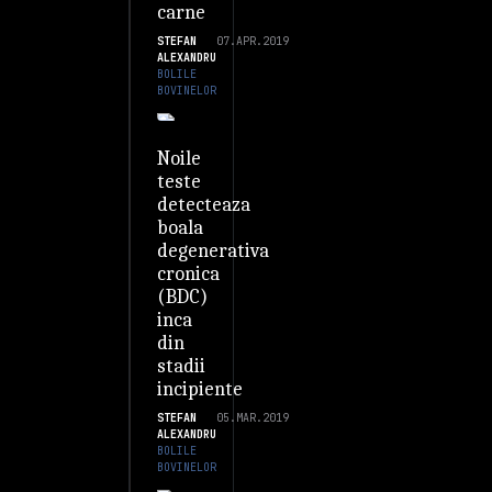
carne
STEFAN
07.APR.2019
ALEXANDRU
BOLILE
BOVINELOR
Noile
teste
detecteaza
boala
degenerativa
cronica
(BDC)
inca
din
stadii
incipiente
STEFAN
05.MAR.2019
ALEXANDRU
BOLILE
BOVINELOR