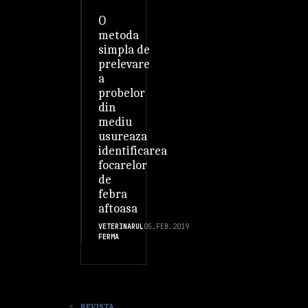
O
metoda
simpla de
prelevare
a
probelor
din
mediu
usureaza
identificarea
focarelor
de
febra
aftoasa
VETERINARUL
05.FEB.2019
FERMA
REVISTA