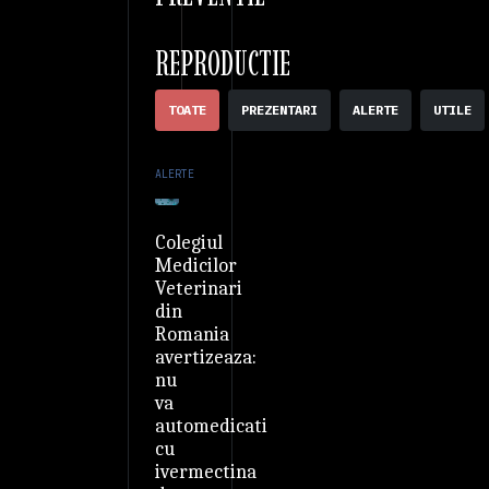
REPRODUCTIE
TOATE
PREZENTARI
ALERTE
UTILE
ALERTE
Colegiul
Medicilor
Veterinari
din
Romania
avertizeaza:
nu
va
automedicati
cu
ivermectina