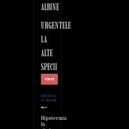
ALBINE
URGENTELE
LA
ALTE
SPECII
TOATE
URGENTELE
LA BOVINE
Hipotermia
la