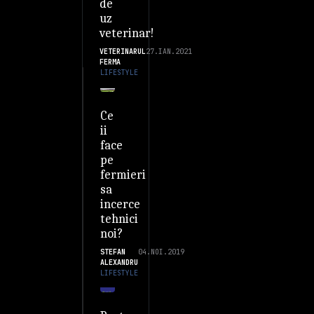
de
uz
veterinar!
VETERINARUL
27.IAN.2021
FERMA
LIFESTYLE
Ce
ii
face
pe
fermieri
sa
incerce
tehnici
noi?
STEFAN
04.NOI.2019
ALEXANDRU
LIFESTYLE