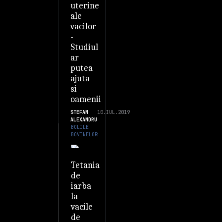
uterine
ale
vacilor
-
Studiul
ar
putea
ajuta
si
oamenii
STEFAN
10.IUL.2019
ALEXANDRU
BOLILE
BOVINELOR
Tetania
de
iarba
la
vacile
de