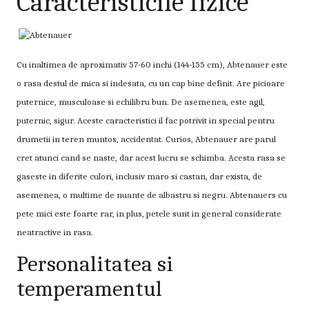
Caracteristicile fizice
Cu inaltimea de aproximativ 57-60 inchi (144-155 cm), Abtenauer este
o rasa destul de mica si indesata, cu un cap bine definit. Are picioare
puternice, musculoase si echilibru bun. De asemenea, este agil,
puternic, sigur. Aceste caracteristici il fac potrivit in special pentru
drumetii in teren muntos, accidentat. Curios, Abtenauer are parul
cret atunci cand se naste, dar acest lucru se schimba. Acesta rasa se
gaseste in diferite culori, inclusiv maro si castan, dar exista, de
asemenea, o multime de nuante de albastru si negru. Abtenauers cu
pete mici este foarte rar, in plus, petele sunt in general considerate
neatractive in rasa.
Personalitatea si
temperamentul