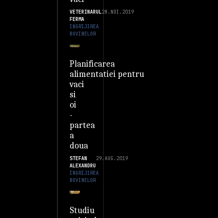
VETERINARUL
28.NOI.2019
FERMA
INGRIJIREA
BOVINELOR
Planificarea
alimentatiei pentru
vaci
si
oi
-
partea
a
doua
STEFAN
29.AUG.2019
ALEXANDRU
INGRIJIREA
BOVINELOR
Studiu