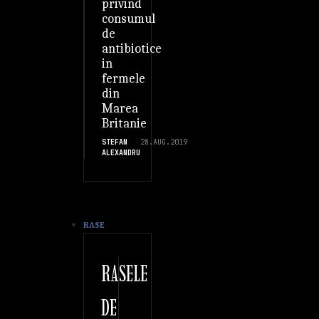
privind
consumul
de
antibiotice
in
fermele
din
Marea
Britanie
STEFAN
28.AUG.2019
ALEXANDRU
RASE
RASELE
DE