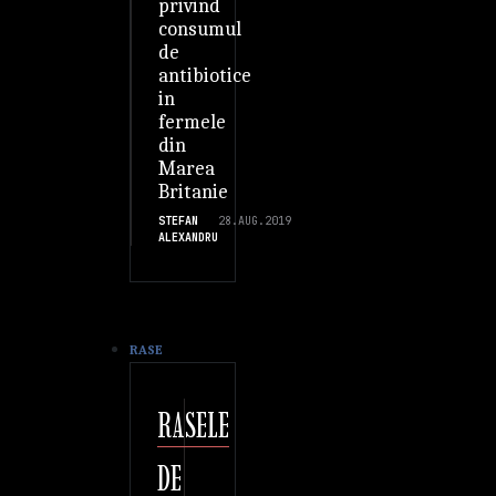
privind
consumul
de
antibiotice
in
fermele
din
Marea
Britanie
STEFAN
28.AUG.2019
ALEXANDRU
RASE
RASELE
DE