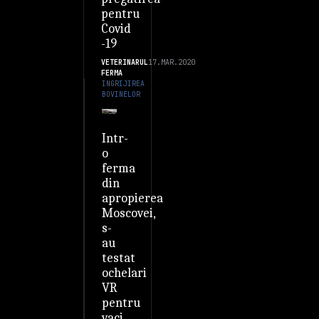
pentru
Covid
-19
VETERINARUL
17.MAR.2020
FERMA
INGRIJIREA
BOVINELOR
Intr-
o
ferma
din
apropierea
Moscovei,
s-
au
testat
ochelari
VR
pentru
vaci