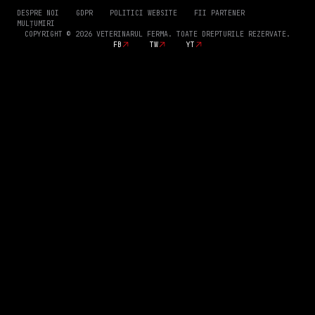
DESPRE NOI
GDPR
POLITICI WEBSITE
FII PARTENER
MULȚUMIRI
COPYRIGHT © 2026 VETERINARUL FERMA. TOATE DREPTURILE REZERVATE.
FB
TW
YT