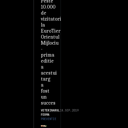
Peste
10.000
de
vizitatori
la
EuroTier
Orientul
Mijlociu
-
prima
editie
a
acestui
targ
a
fost
un
succes
VETERINARUL
18.SEP.2019
FERMA
PREVENTIE