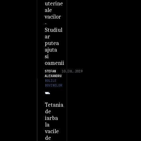
uterine
ale
vacilor
-
Studiul
ar
putea
ajuta
si
oamenii
STEFAN
10.IUL.2019
ALEXANDRU
BOLILE
BOVINELOR
Tetania
de
iarba
la
vacile
de