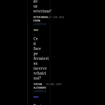
de
uz
veterinar!
VETERINARUL
27.IAN.2021
FERMA
LIFESTYLE
Ce
ii
face
pe
fermieri
sa
incerce
tehnici
noi?
STEFAN
04.NOI.2019
ALEXANDRU
LIFESTYLE