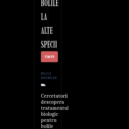
BOLILE
LA
ALTE
SPECII
TOATE
BOLILE
BOVINELOR
Cercetatorii
descopera
tratamentul
biologic
pentru
bolile