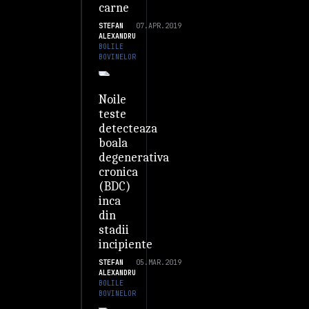
carne
STEFAN
07.APR.2019
ALEXANDRU
BOLILE
BOVINELOR
Noile
teste
detecteaza
boala
degenerativa
cronica
(BDC)
inca
din
stadii
incipiente
STEFAN
05.MAR.2019
ALEXANDRU
BOLILE
BOVINELOR