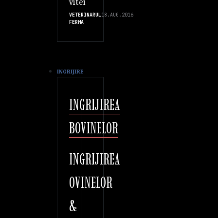
vitei
VETERINARUL
18.AUG.2016
FERMA
INGRIJIRE
INGRIJIREA
BOVINELOR
INGRIJIREA
OVINELOR
&