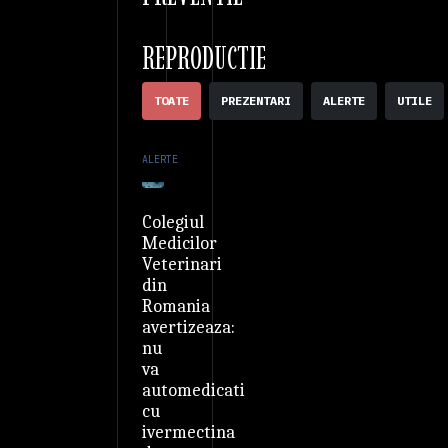
REPRODUCTIE
TOATE
PREZENTARI
ALERTE
UTILE
ALERTE
Colegiul
Medicilor
Veterinari
din
Romania
avertizeaza:
nu
va
automedicati
cu
ivermectina