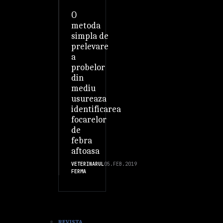
O
metoda
simpla de
prelevare
a
probelor
din
mediu
usureaza
identificarea
focarelor
de
febra
aftoasa
VETERINARUL
05.FEB.2019
FERMA
REVISTA