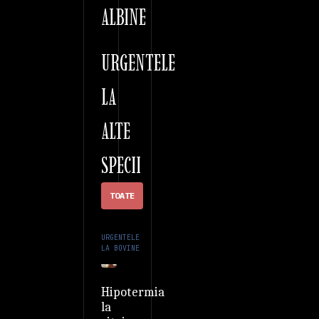
ALBINE
URGENTELE
LA
ALTE
SPECII
TOATE
URGENTELE
LA BOVINE
Hipotermia
la