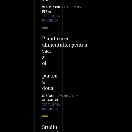
VETERINARUL
28.NOI.2019
FERMA
INGRIJIREA
BOVINELOR
Planificarea
alimentatiei pentru
vaci
si
oi
-
partea
a
doua
STEFAN
29.AUG.2019
ALEXANDRU
INGRIJIREA
BOVINELOR
Studiu