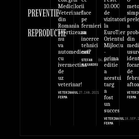
ii
10.000
met
Medicilor
PREVENTIE
face
de
simp
Veterinari
pe
vizitatori
prel
din
fermieri
la
a
Romania
REPRODUCTIE
sa
EuroTier
prob
avertizeaza:
incerce
Orientul
din
nu
tehnici
Mijlociu
med
va
noi?
-
usur
automedicati
prima
ident
cu
STEFAN
04.NOI.2019
editie
foca
ivermectina
ALEXANDRU
a
de
de
acestui
febr
uz
targ
afto
veterinar!
a
VETERI
VETERINARUL
27.IAN.2021
fost
FERMA
FERMA
un
succes
VETERINARUL
18.SEP.
FERMA