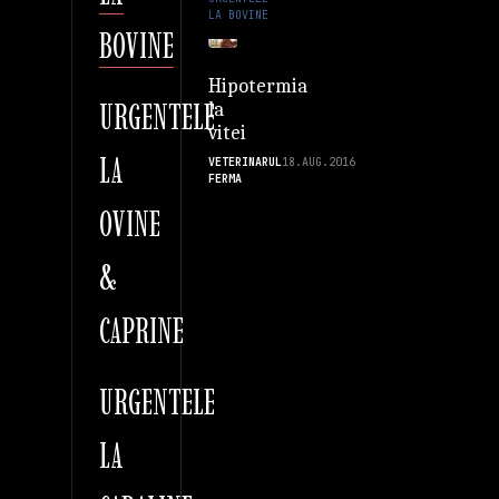
LA BOVINE
BOVINE
Hipotermia
URGENTELE
la
vitei
LA
VETERINARUL
18.AUG.2016
FERMA
OVINE
&
CAPRINE
URGENTELE
LA