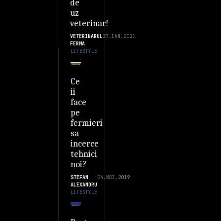
de
uz
veterinar!
VETERINARUL
27.IAN.2021
FERMA
LIFESTYLE
Ce
ii
face
pe
fermieri
sa
incerce
tehnici
noi?
STEFAN
04.NOI.2019
ALEXANDRU
LIFESTYLE