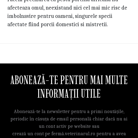
afecteaza omul, neexistand nici cel mai mic risc de
imbolnavire pentru oameni, singurele specii
afectate fiind porcii domestici si mistretii.
ABONEAZĂ-TE PENTRU MAI MULTE
INFORMAȚII UTILE
Abonează-te la newsletter pentru a primi noutățile,
periodic în căsuța de email personală chiar dacă nu ai
un cont activ pe website sau
crează un cont pe fermă.veterinarul.ro pentru a avea