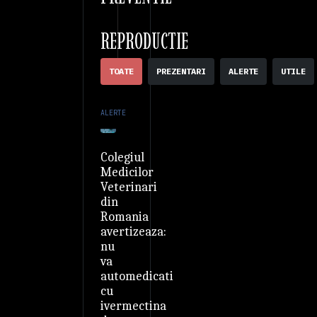
REPRODUCTIE
TOATE
PREZENTARI
ALERTE
UTILE
ALERTE
Colegiul
Medicilor
Veterinari
din
Romania
avertizeaza:
nu
va
automedicati
cu
ivermectina