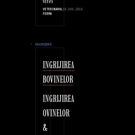
vitei
VETERINARUL
18.AUG.2016
FERMA
INGRIJIRE
INGRIJIREA
BOVINELOR
INGRIJIREA
OVINELOR
&