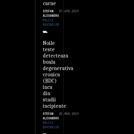
carne
STEFAN
07.APR.2019
ALEXANDRU
BOLILE
BOVINELOR
Noile
teste
detecteaza
boala
degenerativa
cronica
(BDC)
inca
din
stadii
incipiente
STEFAN
05.MAR.2019
ALEXANDRU
BOLILE
BOVINELOR