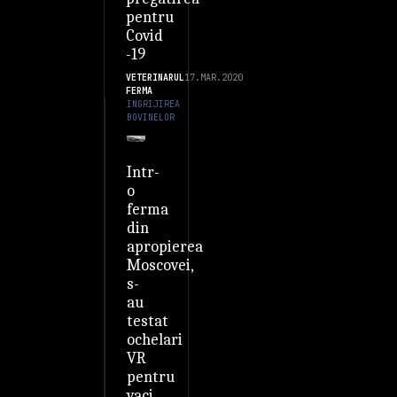
pentru
Covid
-19
VETERINARUL
17.MAR.2020
FERMA
INGRIJIREA
BOVINELOR
Intr-
o
ferma
din
apropierea
Moscovei,
s-
au
testat
ochelari
VR
pentru
vaci