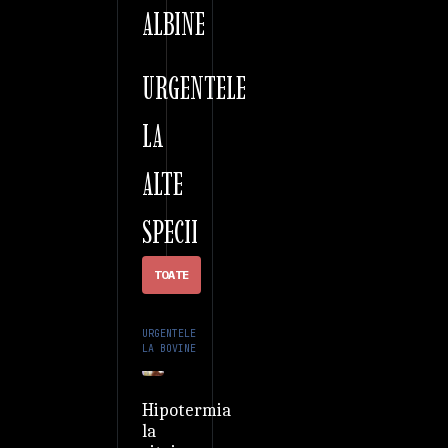
ALBINE
URGENTELE
LA
ALTE
SPECII
TOATE
URGENTELE
LA BOVINE
Hipotermia
la