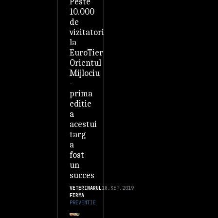
Peste
10.000
de
vizitatori
la
EuroTier
Orientul
Mijlociu
-
prima
editie
a
acestui
targ
a
fost
un
succes
VETERINARUL
18.SEP.2019
FERMA
PREVENTIE