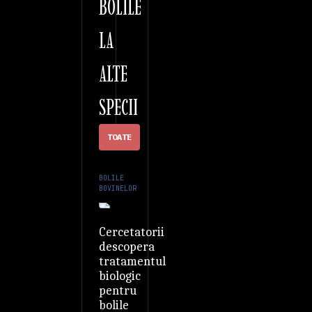
BOLILE
LA
ALTE
SPECII
TOATE
BOLILE
BOVINELOR
Cercetatorii
descopera
tratamentul
biologic
pentru
bolile