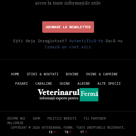
acces la toate informațiile utile
ABONARE LA NEWSLETTER
Ești deja înregistrat?
Autentifică-te
Dacă nu
Crează un cont aici
HOME
STIRI & NOUTATI
BOVINE
OVINE & CAPRINE
PASARI
CABALINE
SUINE
ALBINE
ALTE SPECII
DESPRE NOI
GDPR
POLITICI WEBSITE
FII PARTENER
MULȚUMIRI
COPYRIGHT © 2026 VETERINARUL FERMA. TOATE DREPTURILE REZERVATE.
FB
TW
YT