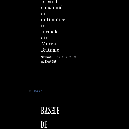
privind
consumul
de
antibiotice
in
fermele
din
Marea
Britanie
STEFAN
28.AUG.2019
ALEXANDRU
RASE
RASELE
DE