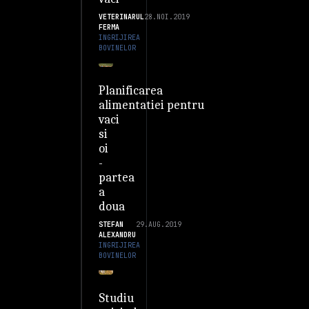
VETERINARUL
28.NOI.2019
FERMA
INGRIJIREA
BOVINELOR
Planificarea
alimentatiei pentru
vaci
si
oi
-
partea
a
doua
STEFAN
29.AUG.2019
ALEXANDRU
INGRIJIREA
BOVINELOR
Studiu