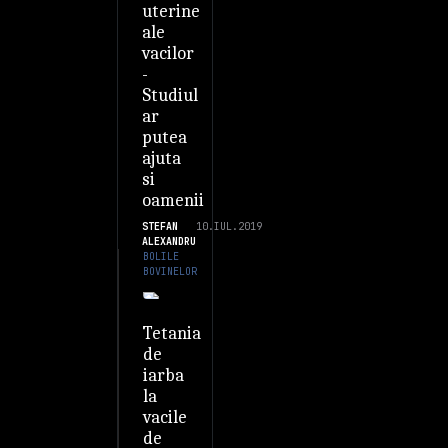
uterine
ale
vacilor
-
Studiul
ar
putea
ajuta
si
oamenii
STEFAN
10.IUL.2019
ALEXANDRU
BOLILE
BOVINELOR
Tetania
de
iarba
la
vacile
de