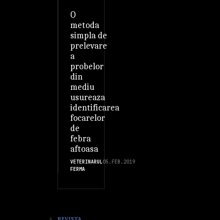
O
metoda
simpla de
prelevare
a
probelor
din
mediu
usureaza
identificarea
focarelor
de
febra
aftoasa
VETERINARUL
05.FEB.2019
FERMA
REVISTA