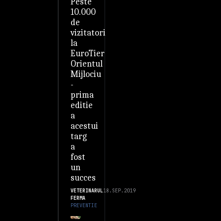
Peste
10.000
de
vizitatori
la
EuroTier
Orientul
Mijlociu
-
prima
editie
a
acestui
targ
a
fost
un
succes
VETERINARUL
18.SEP.2019
FERMA
PREVENTIE