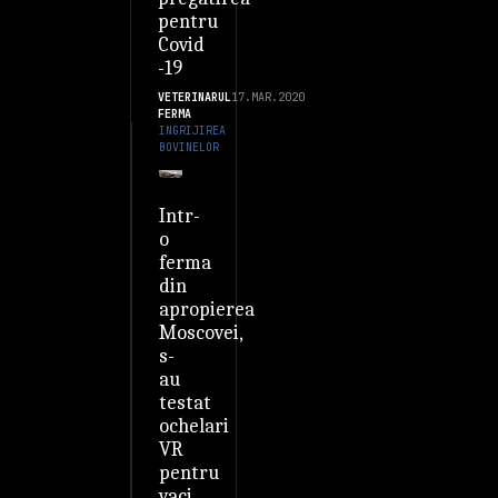
pentru
Covid
-19
VETERINARUL
17.MAR.2020
FERMA
INGRIJIREA
BOVINELOR
Intr-
o
ferma
din
apropierea
Moscovei,
s-
au
testat
ochelari
VR
pentru
vaci