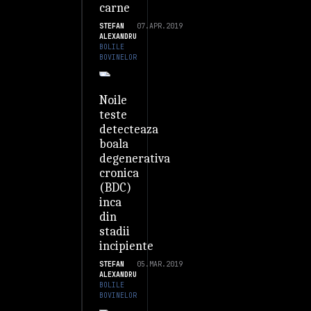
carne
STEFAN
07.APR.2019
ALEXANDRU
BOLILE
BOVINELOR
Noile
teste
detecteaza
boala
degenerativa
cronica
(BDC)
inca
din
stadii
incipiente
STEFAN
05.MAR.2019
ALEXANDRU
BOLILE
BOVINELOR