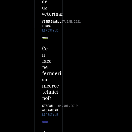
de
uz
veterinar!
VETERINARUL
27.IAN.2021
FERMA
LIFESTYLE
Ce
ii
face
pe
fermieri
sa
incerce
tehnici
noi?
STEFAN
04.NOI.2019
ALEXANDRU
LIFESTYLE