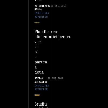
VETERINARUL
28.NOI.2019
FERMA
INGRIJIREA
BOVINELOR
Planificarea
alimentatiei pentru
vaci
si
oi
-
partea
a
doua
STEFAN
29.AUG.2019
ALEXANDRU
INGRIJIREA
BOVINELOR
Studiu