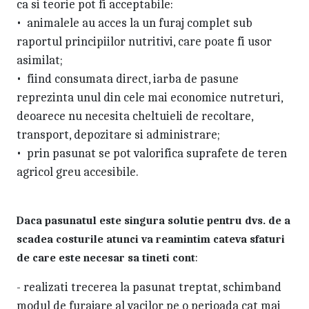
ca si teorie pot fi acceptabile:
• animalele au acces la un furaj complet sub
raportul principiilor nutritivi, care poate fi usor
asimilat;
• fiind consumata direct, iarba de pasune
reprezinta unul din cele mai economice nutreturi,
deoarece nu necesita cheltuieli de recoltare,
transport, depozitare si administrare;
• prin pasunat se pot valorifica suprafete de teren
agricol greu accesibile.
Daca pasunatul este singura solutie pentru dvs. de a
scadea costurile atunci va reamintim cateva sfaturi
:
de care este necesar sa tineti cont
- realizati trecerea la pasunat treptat, schimband
modul de furajare al vacilor pe o perioada cat mai