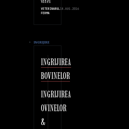
vitei
VETERINARUL
18.AUG.2016
FERMA
INGRIJIRE
INGRIJIREA
BOVINELOR
INGRIJIREA
OVINELOR
&