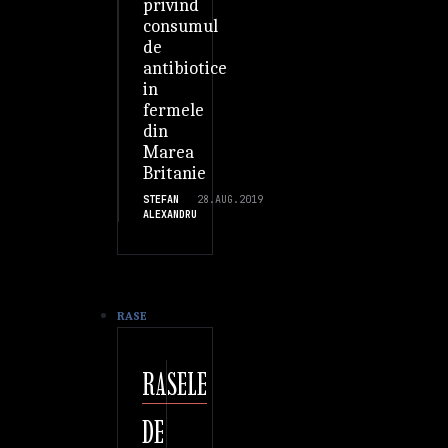
privind
consumul
de
antibiotice
in
fermele
din
Marea
Britanie
STEFAN
28.AUG.2019
ALEXANDRU
RASE
RASELE
DE