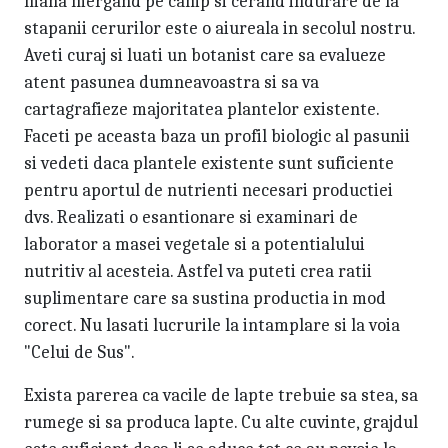
mana mergand pe camp si cerand indurare de la
stapanii cerurilor este o aiureala in secolul nostru.
Aveti curaj si luati un botanist care sa evalueze
atent pasunea dumneavoastra si sa va
cartagrafieze majoritatea plantelor existente.
Faceti pe aceasta baza un profil biologic al pasunii
si vedeti daca plantele existente sunt suficiente
pentru aportul de nutrienti necesari productiei
dvs. Realizati o esantionare si examinari de
laborator a masei vegetale si a potentialului
nutritiv al acesteia. Astfel va puteti crea ratii
suplimentare care sa sustina productia in mod
corect. Nu lasati lucrurile la intamplare si la voia
"Celui de Sus".
Exista parerea ca vacile de lapte trebuie sa stea, sa
rumege si sa produca lapte. Cu alte cuvinte, grajdul