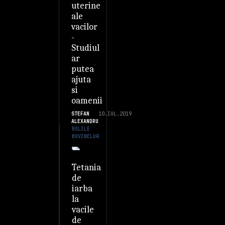
uterine
ale
vacilor
-
Studiul
ar
putea
ajuta
si
oamenii
STEFAN
10.IUL.2019
ALEXANDRU
BOLILE
BOVINELOR
Tetania
de
iarba
la
vacile
de