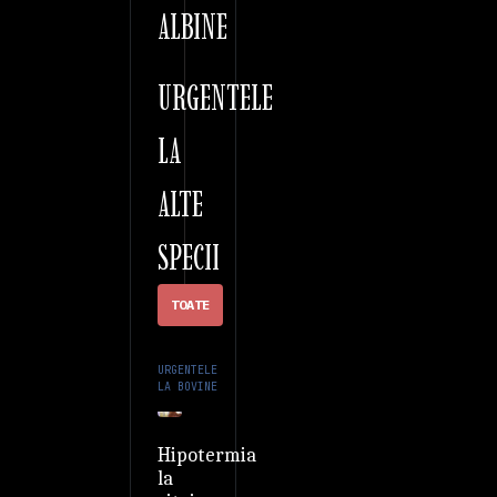
ALBINE
URGENTELE
LA
ALTE
SPECII
TOATE
URGENTELE
LA BOVINE
Hipotermia
la