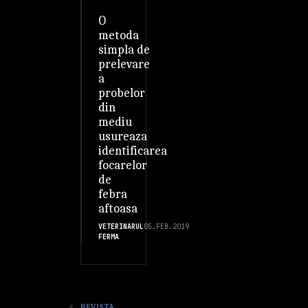
O
metoda
simpla de
prelevare
a
probelor
din
mediu
usureaza
identificarea
focarelor
de
febra
aftoasa
VETERINARUL
05.FEB.2019
FERMA
REVISTA