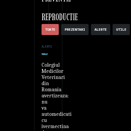
REPRODUCTIE
TOATE
PREZENTARI
ALERTE
UTILE
ALERTE
Colegiul
Medicilor
Veterinari
din
Romania
avertizeaza:
nu
va
automedicati
cu
ivermectina