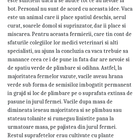
este suficient daca li se aduce tot ce au nevoie la
bot. Personal nu sunt de acord cu aceasta idee. Vaca
este un animal care ii place spatiul deschis, aerul
curat, soarele domol si suprinzator, dar ii place si
miscarea. Pentru aceasta fermierii, care tin cont de
sfaturile colegiilor lor medici veterinari si alti
specialisti, au ajuns la concluzia ca vaca trebuie sa
manance ceea ce i de pune in fata dar are nevoie si
de spatiu verde de plimbare si odihna. Astfel, la
majoritatea fermelor vazute, vacile aveau hrana
verde sub forma de semisiloz imbogatit permanent
in grajd si loc de plimbare pe o suprafata extinsa de
pasune in jurul fermei. Vacile dupa masa de
dimineata ieseau majoritatea si se plimbau sau
stateau tolanite si rumegau linistite pana la
urmatoare masa, pe pajistea din jurul fermei.
Restul suprafetelor erau cultivate cu plante