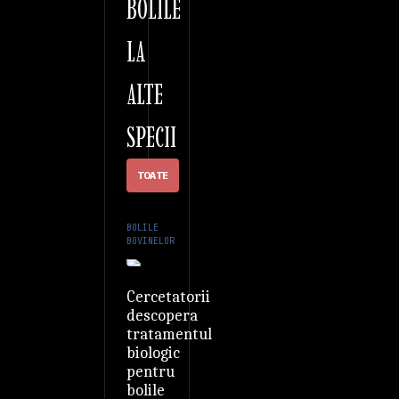
BOLILE
LA
ALTE
SPECII
TOATE
BOLILE
BOVINELOR
Cercetatorii
descopera
tratamentul
biologic
pentru
bolile