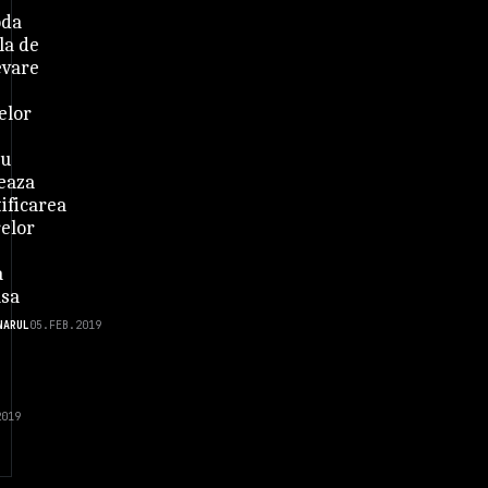
oda
la de
evare
elor
iu
eaza
ificarea
relor
a
asa
NARUL
05.FEB.2019
2019