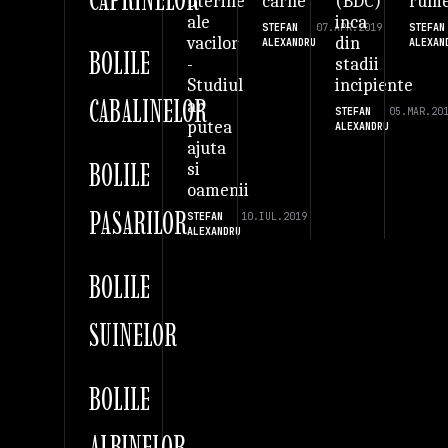
carne
(BDC)
rume
uterine
inca
ale
STEFAN
07.APR.2019
STEFAN
din
vacilor
ALEXANDRU
ALEXAN
BOLILE
stadii
-
incipiente
Studiul
CABALINELOR
ar
STEFAN
05.MAR.20
putea
ALEXANDRU
ajuta
BOLILE
si
oamenii
PASARILOR
STEFAN
10.IUL.2019
ALEXANDRU
BOLILE
SUINELOR
BOLILE
ALBINELOR