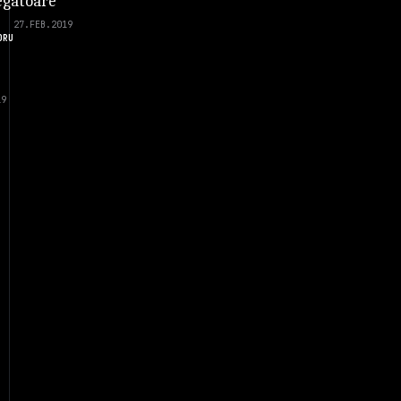
gatoare
27.FEB.2019
DRU
19