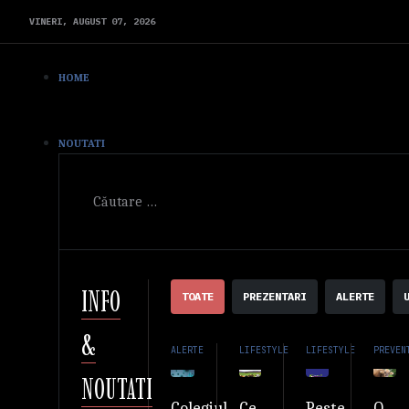
VINERI,
AUGUST
07,
2026
HOME
NOUTATI
Cautare
INFO
TOATE
PREZENTARI
ALERTE
&
ALERTE
LIFESTYLE
LIFESTYLE
PREVEN
NOUTATI
Ce
Peste
O
Colegiul