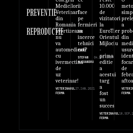
ii
10.000
met
Medicilor
PREVENTIE
face
de
simp
Veterinari
pe
vizitatori
prel
din
fermieri
la
a
Romania
REPRODUCTIE
sa
EuroTier
prob
avertizeaza:
incerce
Orientul
din
nu
tehnici
Mijlociu
med
va
noi?
-
usur
automedicati
prima
ident
cu
STEFAN
04.NOI.2019
editie
foca
ivermectina
ALEXANDRU
a
de
de
acestui
febr
uz
targ
afto
veterinar!
a
VETERI
VETERINARUL
27.IAN.2021
fost
FERMA
FERMA
un
succes
VETERINARUL
18.SEP.
FERMA