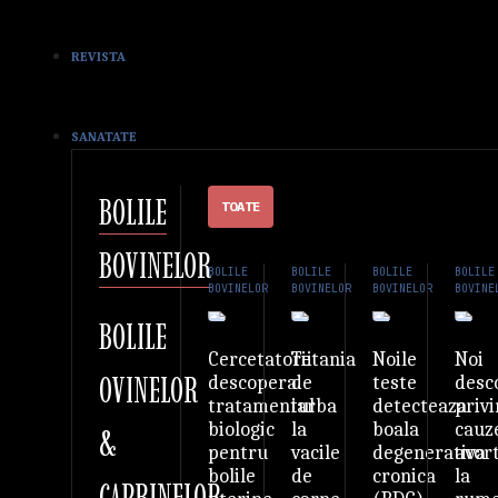
REVISTA
SANATATE
BOLILE
TOATE
BOVINELOR
BOLILE
BOLILE
BOLILE
BOLILE
BOVINELOR
BOVINELOR
BOVINELOR
BOVINE
BOLILE
Tetania
Noile
Noi
Cercetatorii
OVINELOR
de
teste
desc
descopera
iarba
detecteaza
priv
tratamentul
la
boala
cauz
biologic
&
vacile
degenerativa
avor
pentru
de
cronica
la
bolile
CAPRINELOR