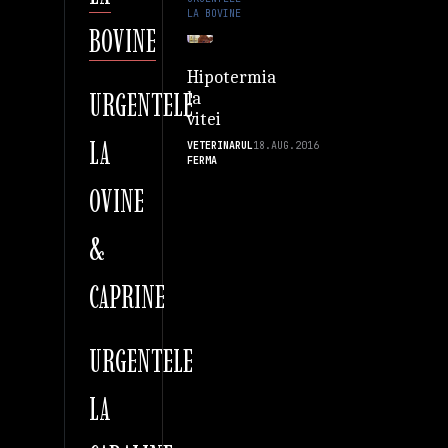
LA BOVINE
BOVINE
Hipotermia
URGENTELE
la
vitei
LA
VETERINARUL
18.AUG.2016
FERMA
OVINE
&
CAPRINE
URGENTELE
LA