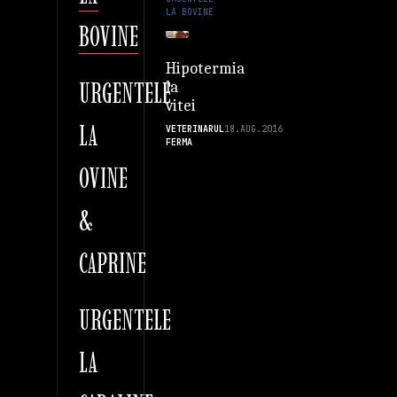
LA BOVINE
BOVINE
Hipotermia
URGENTELE
la
vitei
LA
VETERINARUL
18.AUG.2016
FERMA
OVINE
&
CAPRINE
URGENTELE
LA