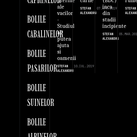
carne
(BDC)
rume
uterine
inca
ale
STEFAN
07.APR.2019
STEFAN
din
vacilor
ALEXANDRU
ALEXAN
BOLILE
stadii
-
incipiente
Studiul
CABALINELOR
ar
STEFAN
05.MAR.20
putea
ALEXANDRU
ajuta
BOLILE
si
oamenii
PASARILOR
STEFAN
10.IUL.2019
ALEXANDRU
BOLILE
SUINELOR
BOLILE
ALBINELOR