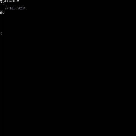
gatoare
27.FEB.2019
DRU
19