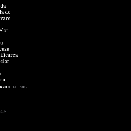
oda
la de
evare
elor
iu
eaza
ificarea
relor
a
asa
NARUL
05.FEB.2019
2019