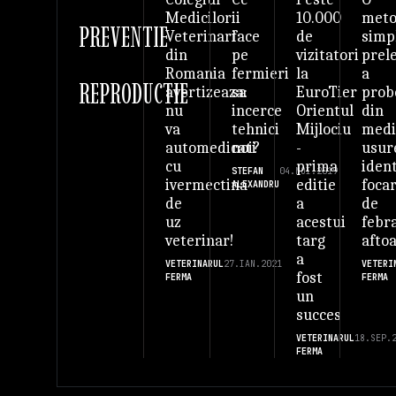
ii
10.000
met
Medicilor
PREVENTIE
face
de
simp
Veterinari
pe
vizitatori
prel
din
fermieri
la
a
Romania
REPRODUCTIE
sa
EuroTier
prob
avertizeaza:
incerce
Orientul
din
nu
tehnici
Mijlociu
med
va
noi?
-
usur
automedicati
prima
ident
cu
STEFAN
04.NOI.2019
editie
foca
ivermectina
ALEXANDRU
a
de
de
acestui
febr
uz
targ
afto
veterinar!
a
VETERI
VETERINARUL
27.IAN.2021
fost
FERMA
FERMA
un
succes
VETERINARUL
18.SEP.
FERMA