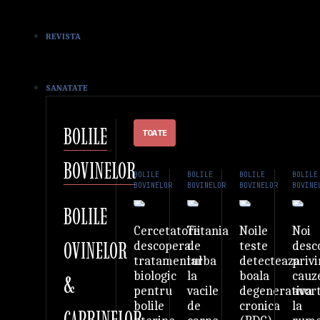
REVISTA
SANATATE
BOLILE
TOATE
BOVINELOR
BOLILE
BOLILE
BOLILE
BOLILE
BOVINELOR
BOVINELOR
BOVINELOR
BOVINE
BOLILE
Tetania
Noile
Noi
Cercetatorii
OVINELOR
de
teste
desc
descopera
iarba
detecteaza
priv
tratamentul
la
boala
cauz
biologic
&
vacile
degenerativa
avor
pentru
de
cronica
la
bolile
CAPRINELOR