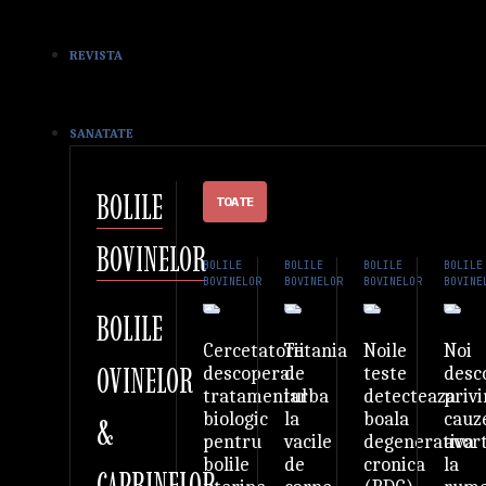
REVISTA
SANATATE
BOLILE
TOATE
BOVINELOR
BOLILE
BOLILE
BOLILE
BOLILE
BOVINELOR
BOVINELOR
BOVINELOR
BOVINE
BOLILE
Tetania
Noile
Noi
Cercetatorii
OVINELOR
de
teste
desc
descopera
iarba
detecteaza
priv
tratamentul
la
boala
cauz
biologic
&
vacile
degenerativa
avor
pentru
de
cronica
la
bolile
CAPRINELOR