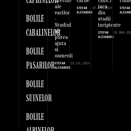
carne
(BDC)
rume
uterine
inca
ale
STEFAN
07.APR.2019
STEFAN
din
vacilor
ALEXANDRU
ALEXAN
BOLILE
stadii
-
incipiente
Studiul
CABALINELOR
ar
STEFAN
05.MAR.20
putea
ALEXANDRU
ajuta
BOLILE
si
oamenii
PASARILOR
STEFAN
10.IUL.2019
ALEXANDRU
BOLILE
SUINELOR
BOLILE
ALBINELOR