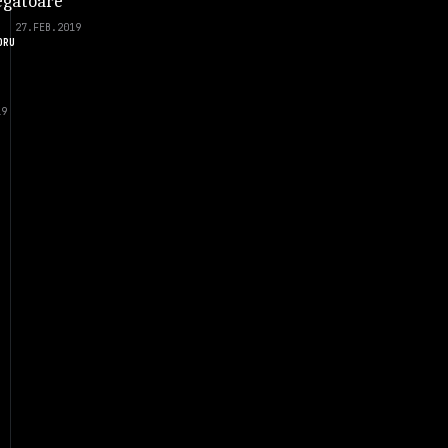
gatoare
27.FEB.2019
DRU
19