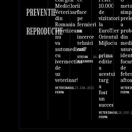
ii
10.000
met
Medicilor
PREVENTIE
face
de
simp
Veterinari
pe
vizitatori
prel
din
fermieri
la
a
Romania
REPRODUCTIE
sa
EuroTier
prob
avertizeaza:
incerce
Orientul
din
nu
tehnici
Mijlociu
med
va
noi?
-
usur
automedicati
prima
ident
cu
STEFAN
04.NOI.2019
editie
foca
ivermectina
ALEXANDRU
a
de
de
acestui
febr
uz
targ
afto
veterinar!
a
VETERI
VETERINARUL
27.IAN.2021
fost
FERMA
FERMA
un
succes
VETERINARUL
18.SEP.
FERMA