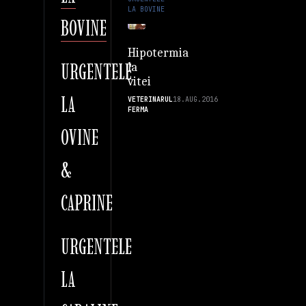
LA BOVINE
BOVINE
Hipotermia
URGENTELE
la
vitei
LA
VETERINARUL
18.AUG.2016
FERMA
OVINE
&
CAPRINE
URGENTELE
LA