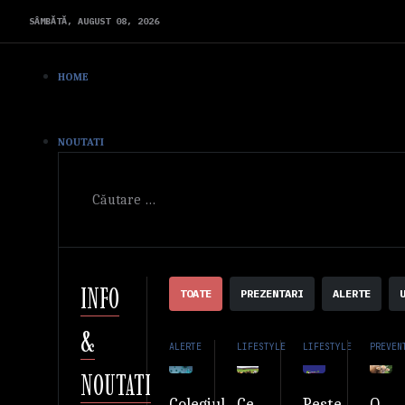
SÂMBĂTĂ,
AUGUST
08,
2026
HOME
NOUTATI
Cautare
INFO
TOATE
PREZENTARI
ALERTE
&
ALERTE
LIFESTYLE
LIFESTYLE
PREVEN
NOUTATI
Ce
Peste
O
Colegiul