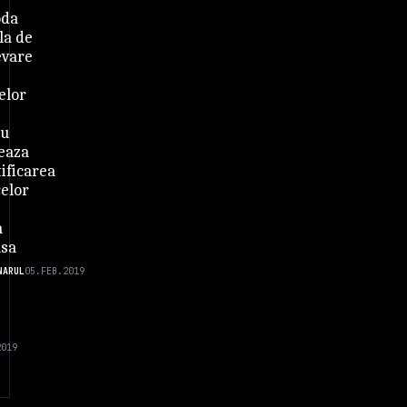
oda
la de
evare
elor
iu
eaza
ificarea
relor
a
asa
NARUL
05.FEB.2019
2019