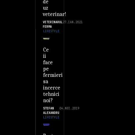
de
uz
veterinar!
VETERINARUL
27.IAN.2021
FERMA
LIFESTYLE
Ce
ii
face
pe
fermieri
sa
incerce
tehnici
noi?
STEFAN
04.NOI.2019
ALEXANDRU
LIFESTYLE