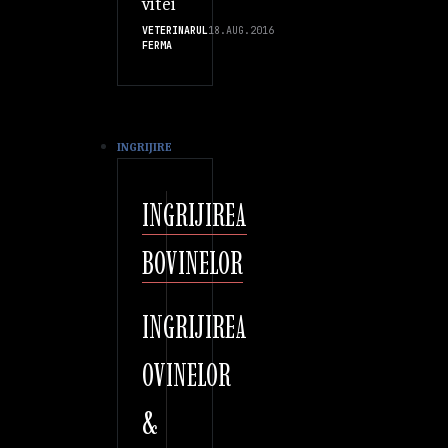
vitei
VETERINARUL
18.AUG.2016
FERMA
INGRIJIRE
INGRIJIREA
BOVINELOR
INGRIJIREA
OVINELOR
&