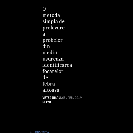
O
metoda
simpla de
prelevare
a
probelor
din
mediu
usureaza
identificarea
focarelor
de
febra
aftoasa
VETERINARUL
05.FEB.2019
FERMA
REVISTA