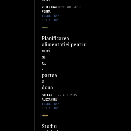
VETERINARUL
28.NOI.2019
FERMA
INGRIJIREA
BOVINELOR
Planificarea
alimentatiei pentru
vaci
si
oi
-
partea
a
doua
STEFAN
29.AUG.2019
ALEXANDRU
INGRIJIREA
BOVINELOR
Studiu