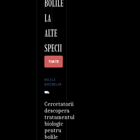
BOLILE
LA
ALTE
SPECII
TOATE
BOLILE
BOVINELOR
Cercetatorii
descopera
tratamentul
biologic
pentru
bolile