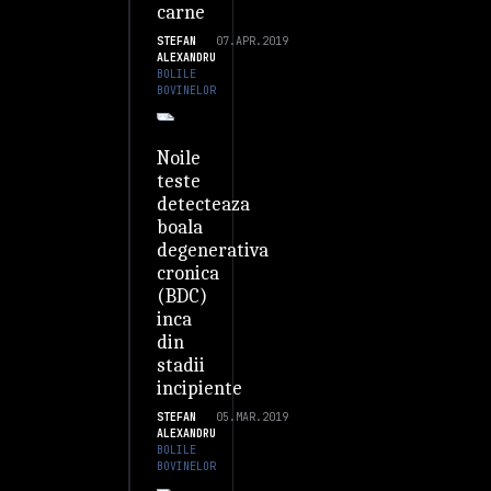
carne
STEFAN
07.APR.2019
ALEXANDRU
BOLILE
BOVINELOR
Noile
teste
detecteaza
boala
degenerativa
cronica
(BDC)
inca
din
stadii
incipiente
STEFAN
05.MAR.2019
ALEXANDRU
BOLILE
BOVINELOR