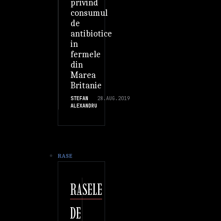
privind
consumul
de
antibiotice
in
fermele
din
Marea
Britanie
STEFAN
28.AUG.2019
ALEXANDRU
RASE
RASELE
DE