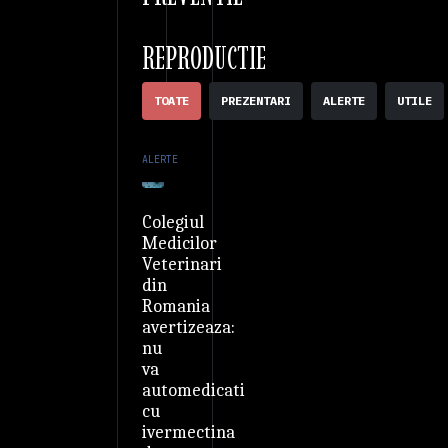
REPRODUCTIE
TOATE
PREZENTARI
ALERTE
UTILE
ALERTE
Colegiul
Medicilor
Veterinari
din
Romania
avertizeaza:
nu
va
automedicati
cu
ivermectina