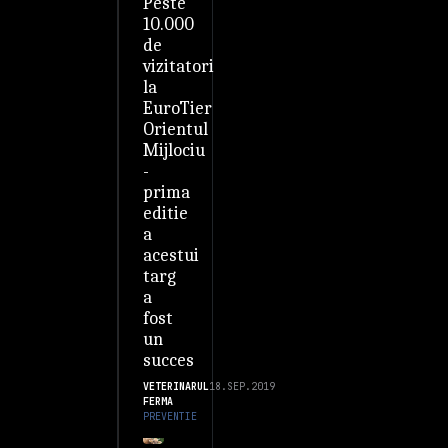
Peste
10.000
de
vizitatori
la
EuroTier
Orientul
Mijlociu
-
prima
editie
a
acestui
targ
a
fost
un
succes
VETERINARUL
18.SEP.2019
FERMA
PREVENTIE