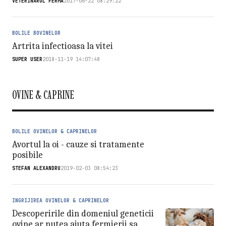
VETERINARUL FERMA
2017-06-22 08:29:22
BOLILE BOVINELOR
Artrita infectioasa la vitei
SUPER USER
2018-11-19 14:07:48
OVINE & CAPRINE
BOLILE OVINELOR & CAPRINELOR
Avortul la oi - cauze si tratamente
posibile
STEFAN ALEXANDRU
2019-02-03 08:54:23
INGRIJIREA OVINELOR & CAPRINELOR
Descoperirile din domeniul geneticii
ovine ar putea ajuta fermierii sa