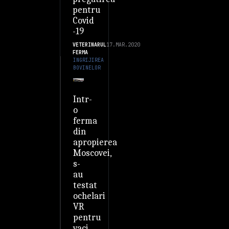
pentru
Covid
-19
VETERINARUL
17.MAR.2020
FERMA
INGRIJIREA
BOVINELOR
Intr-
o
ferma
din
apropierea
Moscovei,
s-
au
testat
ochelari
VR
pentru
vaci