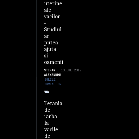
uterine
ale
vacilor
-
Studiul
ar
putea
ajuta
si
oamenii
STEFAN
10.IUL.2019
ALEXANDRU
BOLILE
BOVINELOR
Tetania
de
iarba
la
vacile
de