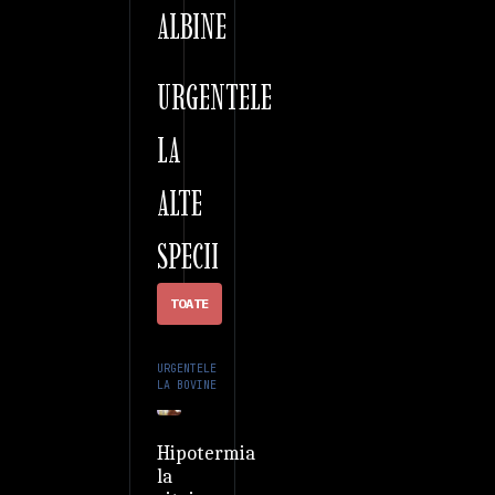
ALBINE
URGENTELE
LA
ALTE
SPECII
TOATE
URGENTELE
LA BOVINE
Hipotermia
la