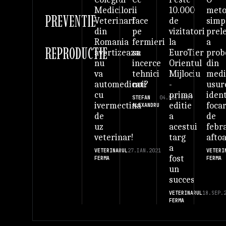
ii
10.000
met
Medicilor
PREVENTIE
face
de
simp
Veterinari
pe
vizitatori
prel
din
fermieri
la
a
Romania
REPRODUCTIE
sa
EuroTier
prob
avertizeaza:
incerce
Orientul
din
nu
tehnici
Mijlociu
med
va
noi?
-
usur
automedicati
prima
ident
cu
STEFAN
04.NOI.2019
editie
foca
ivermectina
ALEXANDRU
a
de
de
acestui
febr
uz
targ
afto
veterinar!
a
VETERI
VETERINARUL
27.IAN.2021
fost
FERMA
FERMA
un
succes
VETERINARUL
18.SEP.
FERMA