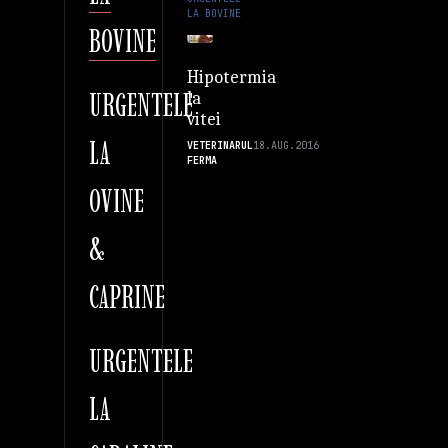
LA BOVINE
BOVINE
Hipotermia
URGENTELE
la
vitei
LA
VETERINARUL
18.AUG.2016
FERMA
OVINE
&
CAPRINE
URGENTELE
LA