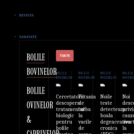
REVISTA
SANATATE
BOLILE
TOATE
BOVINELOR
BOLILE
BOLILE
BOLILE
BOLILE
BOVINELOR
BOVINELOR
BOVINELOR
BOVINE
BOLILE
Tetania
Noile
Noi
Cercetatorii
OVINELOR
de
teste
desc
descopera
iarba
detecteaza
priv
tratamentul
la
boala
cauz
biologic
&
vacile
degenerativa
avor
pentru
de
cronica
la
bolile
CAPRINELOR