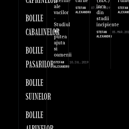
carne
(BDC)
rume
uterine
inca
ale
STEFAN
07.APR.2019
STEFAN
din
vacilor
ALEXANDRU
ALEXAN
BOLILE
stadii
-
incipiente
Studiul
CABALINELOR
ar
STEFAN
05.MAR.20
putea
ALEXANDRU
ajuta
BOLILE
si
oamenii
PASARILOR
STEFAN
10.IUL.2019
ALEXANDRU
BOLILE
SUINELOR
BOLILE
ALBINELOR