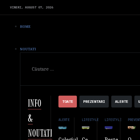
VINERI,
AUGUST
07,
2026
HOME
NOUTATI
Cautare
INFO
TOATE
PREZENTARI
ALERTE
&
ALERTE
LIFESTYLE
LIFESTYLE
PREVEN
NOUTATI
Ce
Peste
O
Colegiul