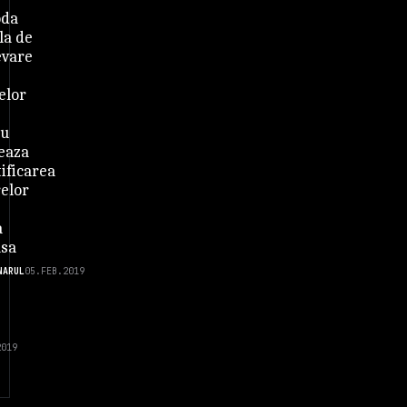
oda
la de
evare
elor
iu
eaza
ificarea
relor
a
asa
NARUL
05.FEB.2019
2019