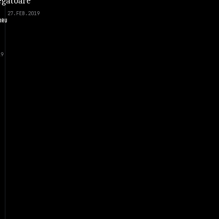
gatoare
27.FEB.2019
DRU
19