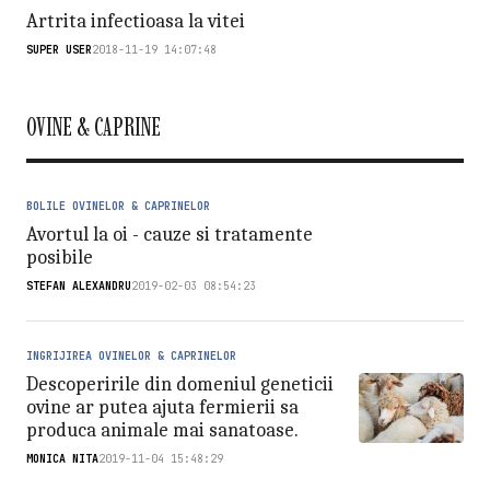
Artrita infectioasa la vitei
SUPER USER
2018-11-19 14:07:48
OVINE & CAPRINE
BOLILE OVINELOR & CAPRINELOR
Avortul la oi - cauze si tratamente
posibile
STEFAN ALEXANDRU
2019-02-03 08:54:23
INGRIJIREA OVINELOR & CAPRINELOR
Descoperirile din domeniul geneticii
ovine ar putea ajuta fermierii sa
produca animale mai sanatoase.
MONICA NITA
2019-11-04 15:48:29