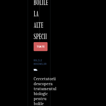
BOLILE
LA
ALTE
SPECII
TOATE
BOLILE
BOVINELOR
Cercetatorii
descopera
tratamentul
biologic
pentru
bolile