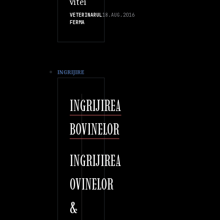
vitei
VETERINARUL
18.AUG.2016
FERMA
INGRIJIRE
INGRIJIREA
BOVINELOR
INGRIJIREA
OVINELOR
&