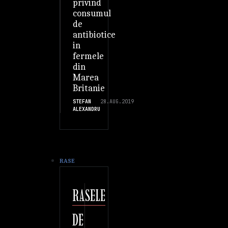
privind
consumul
de
antibiotice
in
fermele
din
Marea
Britanie
STEFAN
28.AUG.2019
ALEXANDRU
RASE
RASELE
DE