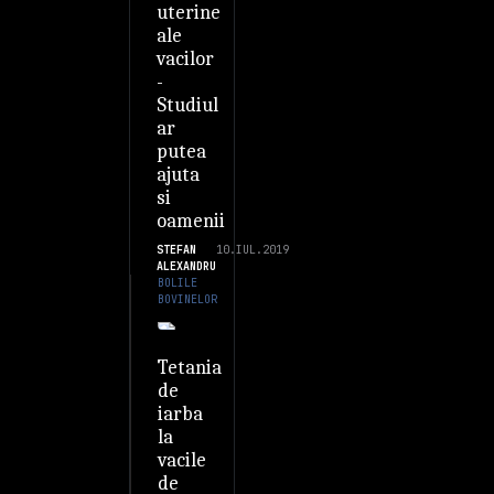
uterine
ale
vacilor
-
Studiul
ar
putea
ajuta
si
oamenii
STEFAN
10.IUL.2019
ALEXANDRU
BOLILE
BOVINELOR
Tetania
de
iarba
la
vacile
de