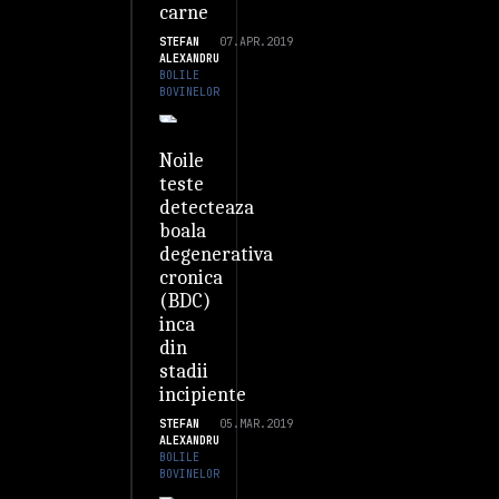
carne
STEFAN
07.APR.2019
ALEXANDRU
BOLILE
BOVINELOR
Noile
teste
detecteaza
boala
degenerativa
cronica
(BDC)
inca
din
stadii
incipiente
STEFAN
05.MAR.2019
ALEXANDRU
BOLILE
BOVINELOR