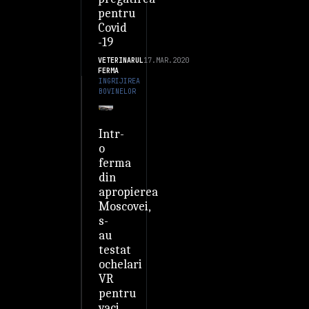
pentru
Covid
-19
VETERINARUL
17.MAR.2020
FERMA
INGRIJIREA
BOVINELOR
Intr-
o
ferma
din
apropierea
Moscovei,
s-
au
testat
ochelari
VR
pentru
vaci