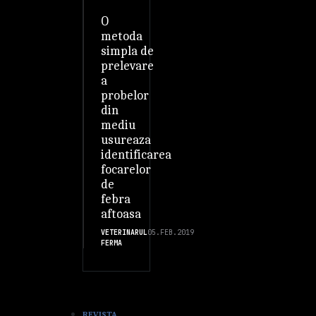
O
metoda
simpla de
prelevare
a
probelor
din
mediu
usureaza
identificarea
focarelor
de
febra
aftoasa
VETERINARUL
05.FEB.2019
FERMA
REVISTA