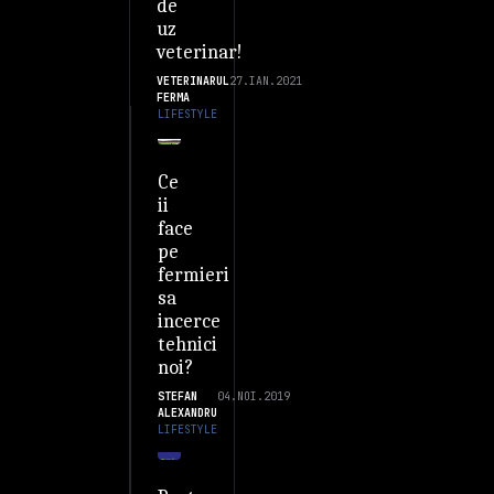
de
uz
veterinar!
VETERINARUL
27.IAN.2021
FERMA
LIFESTYLE
Ce
ii
face
pe
fermieri
sa
incerce
tehnici
noi?
STEFAN
04.NOI.2019
ALEXANDRU
LIFESTYLE