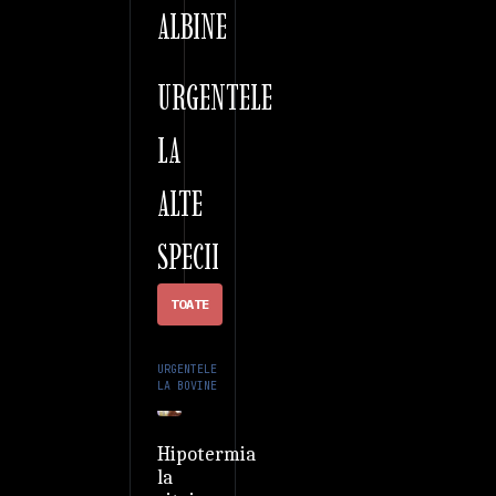
ALBINE
URGENTELE
LA
ALTE
SPECII
TOATE
URGENTELE
LA BOVINE
Hipotermia
la