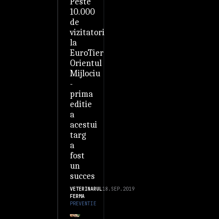
Peste
10.000
de
vizitatori
la
EuroTier
Orientul
Mijlociu
-
prima
editie
a
acestui
targ
a
fost
un
succes
VETERINARUL
18.SEP.2019
FERMA
PREVENTIE