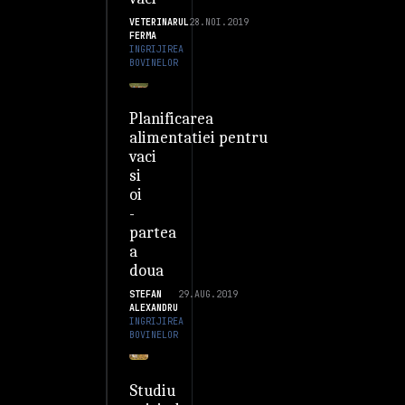
VETERINARUL
28.NOI.2019
FERMA
INGRIJIREA
BOVINELOR
Planificarea
alimentatiei pentru
vaci
si
oi
-
partea
a
doua
STEFAN
29.AUG.2019
ALEXANDRU
INGRIJIREA
BOVINELOR
Studiu