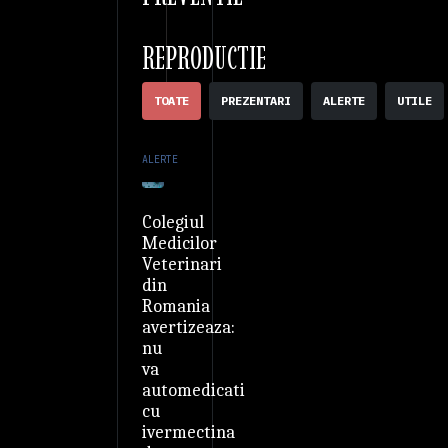
REPRODUCTIE
TOATE
PREZENTARI
ALERTE
UTILE
ALERTE
Colegiul
Medicilor
Veterinari
din
Romania
avertizeaza:
nu
va
automedicati
cu
ivermectina